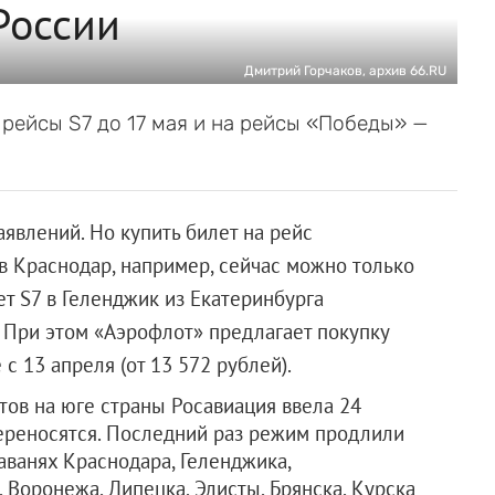
России
Дмитрий Горчаков, архив 66.RU
рейсы S7 до 17 мая и на рейсы «Победы» —
явлений. Но купить билет на рейс
в Краснодар, например, сейчас можно только
ет S7 в Геленджик из Екатеринбурга
). При этом «Аэрофлот» предлагает покупку
с 13 апреля (от 13 572 рублей).
тов на юге страны Росавиация ввела 24
ереносятся. Последний раз режим продлили
гаванях Краснодара, Геленджика,
 Воронежа, Липецка, Элисты, Брянска, Курска