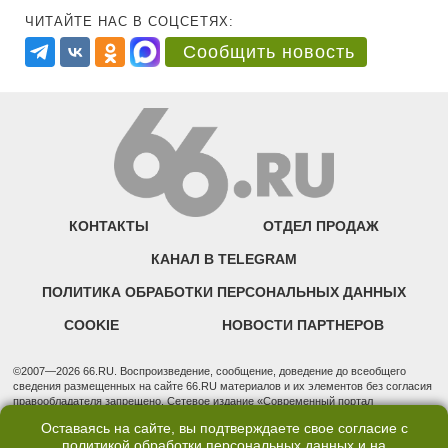
ЧИТАЙТЕ НАС В СОЦСЕТЯХ:
Сообщить новость
КОНТАКТЫ
ОТДЕЛ ПРОДАЖ
КАНАЛ В TELEGRAM
ПОЛИТИКА ОБРАБОТКИ ПЕРСОНАЛЬНЫХ ДАННЫХ
COOKIE
НОВОСТИ ПАРТНЕРОВ
©2007—2026 66.RU. Воспроизведение, сообщение, доведение до всеобщего
сведения размещенных на сайте 66.RU материалов и их элементов без согласия
правообладателя запрещено. Сетевое издание «Современный портал
Екатеринбурга — «66.ru» (18+) зарегистрировано Федеральной службой по
Оставаясь на сайте, вы подтверждаете свое согласие с
надзору в сфере связи, информационных технологий и массовых коммуникаций
политикой обработки персональных данных
и на
(Роскомнадзор). Регистрационный номер ЭЛ № ФС 77 - 76634 от 02.09.2019