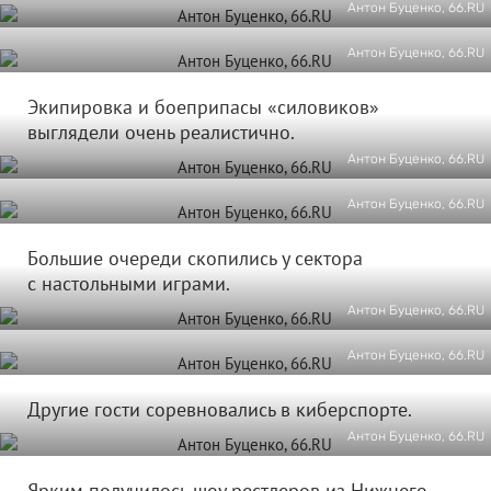
Антон Буценко, 66.RU
Антон Буценко, 66.RU
Экипировка и боеприпасы «силовиков»
выглядели очень реалистично.
Антон Буценко, 66.RU
Антон Буценко, 66.RU
Большие очереди скопились у сектора
с настольными играми.
Антон Буценко, 66.RU
Антон Буценко, 66.RU
Другие гости соревновались в киберспорте.
Антон Буценко, 66.RU
Ярким получилось шоу рестлеров из Нижнего