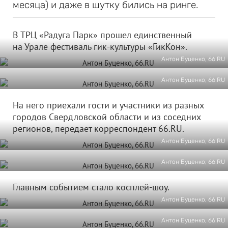
месяца) и даже в шутку бились на ринге.
В ТРЦ «Радуга Парк» прошел единственный
на Урале фестиваль гик-культуры «ГикКон».
Антон Буценко, 66.RU
Антон Буценко, 66.RU
На него приехали гости и участники из разных
городов Свердловской области и из соседних
регионов, передает корреспондент 66.RU.
Антон Буценко, 66.RU
Антон Буценко, 66.RU
Главным событием стало косплей-шоу.
Антон Буценко, 66.RU
Антон Буценко, 66.RU