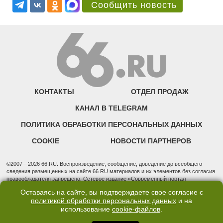
Сообщить новость
КОНТАКТЫ
ОТДЕЛ ПРОДАЖ
КАНАЛ В TELEGRAM
ПОЛИТИКА ОБРАБОТКИ ПЕРСОНАЛЬНЫХ ДАННЫХ
COOKIE
НОВОСТИ ПАРТНЕРОВ
©2007—2026 66.RU. Воспроизведение, сообщение, доведение до всеобщего
сведения размещенных на сайте 66.RU материалов и их элементов без согласия
правообладателя запрещено. Сетевое издание «Современный портал
Екатеринбурга — «66.ru» (18+) зарегистрировано Федеральной службой по
Оставаясь на сайте, вы подтверждаете свое согласие с
надзору в сфере связи, информационных технологий и массовых коммуникаций
политикой обработки персональных данных
и на
(Роскомнадзор). Регистрационный номер ЭЛ № ФС 77 - 76634 от 02.09.2019
использование
cookie-файлов
.
Учредитель: Общество с ограниченной ответственностью "66.ру". Юридический
адрес: 620014, Свердловская обл., г. Екатеринбург, ул. Бориса Ельцина, строение