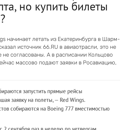
та, но купить билеты
?
gs начинает летать из Екатеринбурга в Шарм-
сказал источник 66.RU в авиаотрасли, это не
е не согласованы. А в расписании Кольцово
ейчас массово подают заявки в Росавиацию,
бираются запустить прямые рейсы
шая заявку на полеты, — Red Wings.
стов собираются на Boeing 777 вместимостью
с 2 сентября раз в неделю по четвергам.