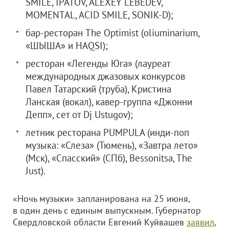
SMILE, IPATOV, ALEXEY LEBEDEV,
MOMENTAL, ACID SMILE, SONIK-D);
бар-ресторан The Optimist (oliuminarium,
«ШЫША» и HAQSI);
ресторан «Легенды Юга» (лауреат
международных джазовых конкурсов
Павел Татарский (труба), Кристина
Ланская (вокал), кавер-группа «Джонни
Депп», сет от Dj Ustugov);
летник ресторана PUMPULA (инди-поп
музыка: «Слеза» (Тюмень), «Завтра лето»
(Мск), «Спасский» (СПб), Bessonitsa, The
Just).
«Ночь музыки» запланирована на 25 июня,
в один день с единым выпускным. Губернатор
Свердловской области Евгений Куйвашев
заявил
,