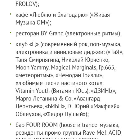
FROLOV);
кафе «Люблю и благодарю» («Живая
Музыка ОМ»);
ресторан BY Grand (электронные ритмы);
клуб «Ц» (современный рок, поп-музыка,
электроника и виниловые диджеи: («ТаЯ»,
Таня Смирнягина, Николай Юрченко,
Moon Yammy, Magical Marginals, Гр.665,
«метеоритмы», «Чемодан Гризли»,
«любимые песни настиного кота»,
Vitamin Youth (Витамин Юсъ), «ДЗИНЬ»,
Марго Летанина & Сo, «Авангард
Леонтьев», «БИБН», DJ Юрий «Макфлай»
Облеухов, «Федор Пушый»);
бар FOUR ROOM (house и trance-музыка,
резиденты промо-группы Rave Me!: ACID