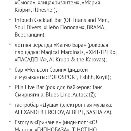
«Смола», «лицахризантем», «Мария
Кюри», Illhesher);
InTouch Cocktail Bar (Of Titans and Men,
Soul Divers, «Небо Пополам», BRAMA,
Всестанции);
летняя веранда «Капчо Бара» (роковая
площадка: Magical Marginals, «ХИТ-ТРЕК»,
«ПАСАДЕНА», Al Krupp & the Karovas);
бар «Нельсон Совин» (диджеи
и музыканты: POLOSPORT, Eshhh, Koyil);
Pils Live Bar (рок для байкеров: Таня
Смирнягина, Blues Line, AutocatZ);
гастробар «Душа» (электронная музыка:
ALEXANDER FROLOV, ALBEPT, SASHA ZA);
Estory в «Гринвиче» (инди-поп: «О!
Марго», «ГИПНОБАЗА», TIHOTIHO,