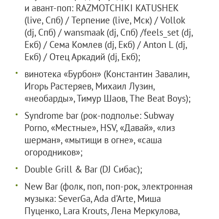
и авант-поп: RAZMOTCHIKI KATUSHEK
(live, Спб) / Терпение (live, Мск) / Vollok
(dj, Спб) / wansmaak (dj, Спб) /feels_set (dj,
Екб) / Сема Комлев (dj, Екб) / Anton L (dj,
Екб) / Отец Аркадий (dj, Екб);
винотека «Бурбон» (Константин Завалин,
Игорь Растеряев, Mихаил Лузин,
«необарды», Тимур Шаов, The Beat Boys);
Syndrome bar (рок-подполье: Subway
Porno, «Местные», HSV, «Давай», «лиз
шерман», «мытищи в огне», «саша
огородников»;
Double Grill & Bar (DJ Сибас);
New Bar (фолк, поп, поп-рок, электронная
музыка: SeverGa, Ada d'Arte, Миша
Пуценко, Lara Krouts, Лена Меркулова,