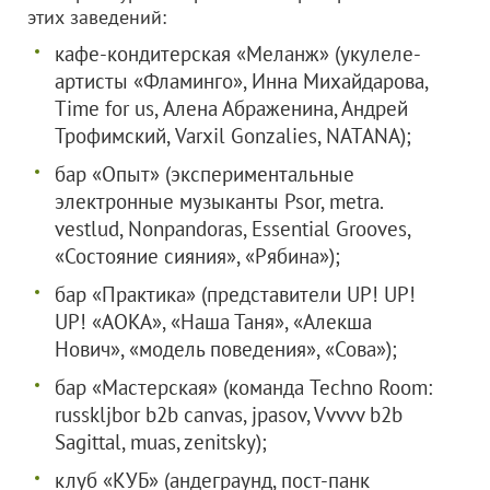
этих заведений:
кафе-кондитерская «Меланж» (укулеле-
артисты «Фламинго», Инна Михайдарова,
Time for us, Алена Абраженина, Андрей
Трофимский, Varxil Gonzalies, NATANA);
бар «Опыт» (экспериментальные
электронные музыканты Psor, metra.
vestlud, Nonpandoras, Essential Grooves,
«Состояние сияния», «Рябина»);
бар «Практика» (представители UP! UP!
UP! «AOKA», «Наша Таня», «Алекша
Нович», «модель поведения», «Сова»);
бар «Мастерская» (команда Techno Room:
russkljbor b2b canvas, jpasov, Vvvvv b2b
Sagittal, muas, zenitsky);
клуб «КУБ» (андеграунд, пост-панк