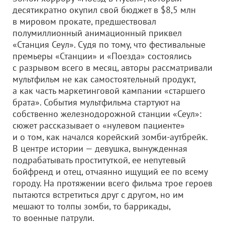
десятикратно окупил свой бюджет в $8,5 млн
в мировом прокате, предшествовал
полумиллионный анимационный приквел
«Станция Сеул». Судя по тому, что фестивальные
премьеры «Станции» и «Поезда» состоялись
с разрывом всего в месяц, авторы рассматривали
мультфильм не как самостоятельный продукт,
а как часть маркетинговой кампании «старшего
брата». События мультфильма стартуют на
собственно железнодорожной станции «Сеул»:
сюжет рассказывает о «нулевом пациенте»
и о том, как начался корейский зомби-аутбрейк.
В центре истории — девушка, вынужденная
подрабатывать проституткой, ее непутевый
бойфренд и отец, отчаянно ищущий ее по всему
городу. На протяжении всего фильма трое героев
пытаются встретиться друг с другом, но им
мешают то толпы зомби, то баррикады,
то военные патрули.