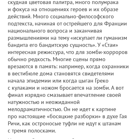
скудная цветовая палитра, много полумрака
и фокуса на отношениях героев и их образе
действий. Много социально-философского
подтекста, начиная от острейшего для Франции
национального вопроса и заканчивая
размышлениями на тему «искупает ли гуманизм
бандита его бандитскую сущность». У «Стаи»
интересная режиссура, что для зомби-хорроров
обычно редкость. Многие сцены прямо
врезаются в память: например, когда охранники
в вестибюле дома становятся свидетелями
начала эпидемии или когда цыган Греко
с кулаками и ножом бросается на зомби. А вот
финал изрядно смазывает впечатление своей
натужностью и неожиданной
мелодраматичностью. Он не идет к картине
про настоящие «босяцкие разборки» в духе Гая
Ричи, как остроносые туфли не идут к штанам
с тремя полосками.