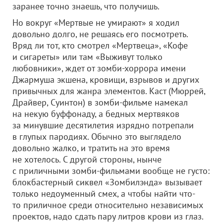
заранее точно знаешь, что получишь.
Но вокруг «Мертвые не умирают» я ходил
довольно долго, не решаясь его посмотреть.
Вряд ли тот, кто смотрел «Мертвеца», «Кофе
и сигареты» или там «Выживут только
любовники», ждет от зомби-хоррора имени
Джармуша экшена, кровищи, взрывов и других
привычных для жанра элементов. Каст (Мюррей,
Драйвер, Суинтон) в зомби-фильме намекал
на некую буффонаду, а бедных мертвяков
за минувшие десятилетия изрядно потрепали
в глупых пародиях. Обычно это выглядело
довольно жалко, и тратить на это время
не хотелось. С другой стороны, нынче
с приличными зомби-фильмами вообще не густо:
блокбастерный сиквел «Зомбилэнда» вызывает
только недоуменный смех, а чтобы найти что-
то приличное среди относительно независимых
проектов, надо сдать пару литров крови из глаз.