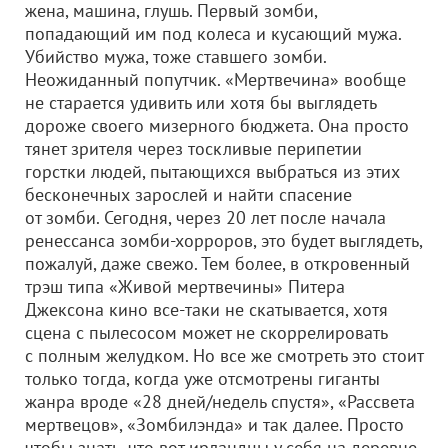
жена, машина, глушь. Первый зомби,
попадающий им под колеса и кусающий мужа.
Убийство мужа, тоже ставшего зомби.
Неожиданный попутчик. «Мертвечина» вообще
не старается удивить или хотя бы выглядеть
дороже своего мизерного бюджета. Она просто
тянет зрителя через тоскливые перипетии
горстки людей, пытающихся выбраться из этих
бесконечных зарослей и найти спасение
от зомби. Сегодня, через 20 лет после начала
ренессанса зомби-хорроров, это будет выглядеть,
пожалуй, даже свежо. Тем более, в откровенный
трэш типа «Живой мертвечины» Питера
Джексона кино все-таки не скатывается, хотя
сцена с пылесосом может не скоррелировать
с полным желудком. Но все же смотреть это стоит
только тогда, когда уже отсмотрены гиганты
жанра вроде «28 дней/недель спустя», «Рассвета
мертвецов», «Зомбилэнда» и так далее. Просто
чтобы знать, что вот ирландцы у себя на деревне