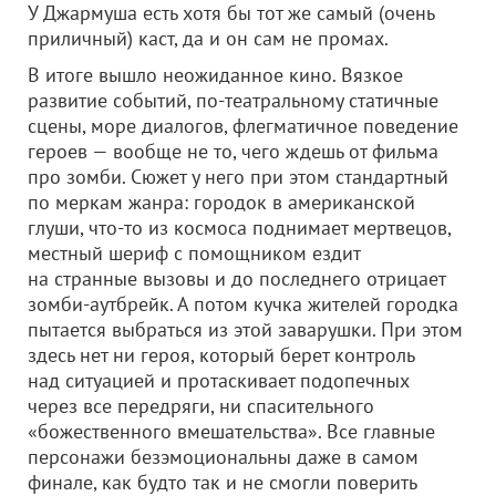
У Джармуша есть хотя бы тот же самый (очень
приличный) каст, да и он сам не промах.
В итоге вышло неожиданное кино. Вязкое
развитие событий, по-театральному статичные
сцены, море диалогов, флегматичное поведение
героев — вообще не то, чего ждешь от фильма
про зомби. Сюжет у него при этом стандартный
по меркам жанра: городок в американской
глуши, что-то из космоса поднимает мертвецов,
местный шериф с помощником ездит
на странные вызовы и до последнего отрицает
зомби-аутбрейк. А потом кучка жителей городка
пытается выбраться из этой заварушки. При этом
здесь нет ни героя, который берет контроль
над ситуацией и протаскивает подопечных
через все передряги, ни спасительного
«божественного вмешательства». Все главные
персонажи безэмоциональны даже в самом
финале, как будто так и не смогли поверить