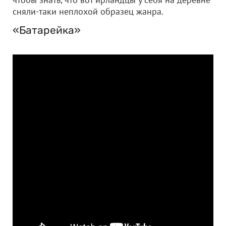
сняли-таки неплохой образец жанра.
«Батарейка»