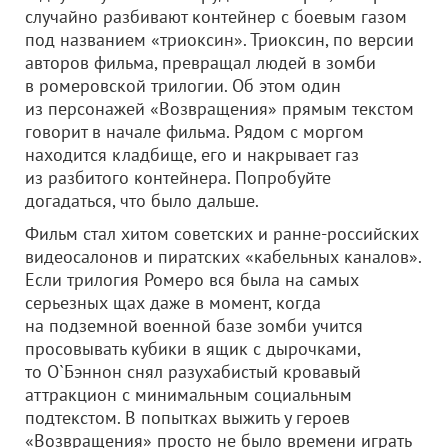
случайно разбивают контейнер с боевым газом
под названием «триоксин». Триоксин, по версии
авторов фильма, превращал людей в зомби
в ромеровской трилогии. Об этом один
из персонажей «Возвращения» прямым текстом
говорит в начале фильма. Рядом с моргом
находится кладбище, его и накрывает газ
из разбитого контейнера. Попробуйте
догадаться, что было дальше.
Фильм стал хитом советских и ранне-российских
видеосалонов и пиратских «кабельных каналов».
Если трилогия Ромеро вся была на самых
серьезных щах даже в момент, когда
на подземной военной базе зомби учится
просовывать кубики в ящик с дырочками,
то О`Бэннон снял разухабистый кровавый
аттракцион с минимальным социальным
подтекстом. В попытках выжить у героев
«Возвращения» просто не было времени играть