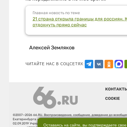
Главная новость по теме
21 страна открыла границы для россиян. 
отдохнуть прямо сейчас
Алексей Земляков
ЧИТАЙТЕ НАС В СОЦСЕТЯХ:
КОНТАКТ
COOKIE
©2007—2026 66.RU. Воспроизведение, сообщение, доведение до всеобщег
Екатеринбурга — «66.ru» (18+) зарегистрировано Федеральной службой
02.09.2019 Учредитель: Общество с ограниченной ответственностью "66.ру
Оставаясь на сайте, вы подтверждаете свое