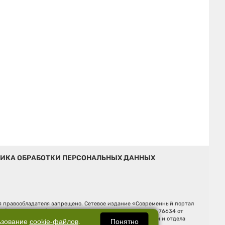
ИКА ОБРАБОТКИ ПЕРСОНАЛЬНЫХ ДАННЫХ
ия правообладателя запрещено. Сетевое издание «Современный портал
й (Роскомнадзор). Регистрационный номер ЭЛ № ФС 77 - 76634 от
Ельцина, строение 3, оф. 7015 Фактический адрес редакции и отдела
Понятно
ьзование
cookie-файлов
.