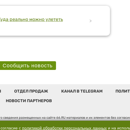
Куда реально можно улететь
>
Сообщить новость
Ы
ОТДЕЛ ПРОДАЖ
КАНАЛ В TELEGRAM
ПОЛИТ
НОВОСТИ ПАРТНЕРОВ
о сведения размещенных на сайте 66.RU материалов и их элементов без соглас
 по надзору в сфере связи, информационных технологий и массовых коммуникаци
". Юридический адрес: 620014, Свердловская обл., г. Екатеринбург, ул. Бориса 
 согласие с
политикой обработки персональных данных
и на испол