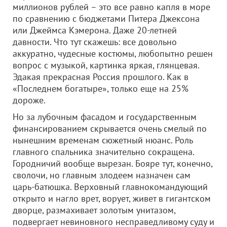
миллионов рублей – это все равно капля в море
по сравнению с бюджетами Питера Джексона
или Джеймса Кэмерона. Даже 20-летней
давности. Что тут скажешь: все довольно
аккуратно, чудесные костюмы, любопытно решен
вопрос с музыкой, картинка яркая, глянцевая.
Эдакая прекрасная Россия прошлого. Как в
«Последнем богатыре», только еще на 25%
дороже.
Но за лубочным фасадом и государственным
финансированием скрывается очень смелый по
нынешним временам сюжетный нюанс. Роль
главного спальника значительно сокращена.
Городничий вообще вырезан. Бояре тут, конечно,
сволочи, но главным злодеем назначен сам
царь-батюшка. Верховный главнокомандующий
открыто и нагло врет, ворует, живет в гигантском
дворце, размахивает золотым унитазом,
подвергает невиновного несправедливому суду и