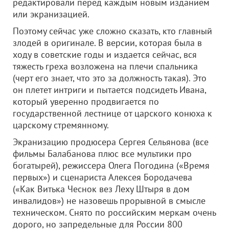
редактировали перед каждым новым изданием
или экранизацией.
Поэтому сейчас уже сложно сказать, кто главный
злодей в оригинале. В версии, которая была в
ходу в советские годы и издается сейчас, вся
тяжесть греха возложена на плечи спальника
(черт его знает, что это за должность такая). Это
он плетет интриги и пытается подсидеть Ивана,
который уверенно продвигается по
государственной лестнице от царского конюха к
царскому стремянному.
Экранизацию продюсера Сергея Сельянова (все
фильмы Балабанова плюс все мультики про
богатырей), режиссера Олега Погодина («Время
первых») и сценариста Алексея Бородачева
(«Как Витька Чеснок вез Леху Штыря в дом
инвалидов») не назовешь прорывной в смысле
техническом. Снято по российским меркам очень
дорого, но запредельные для России 800