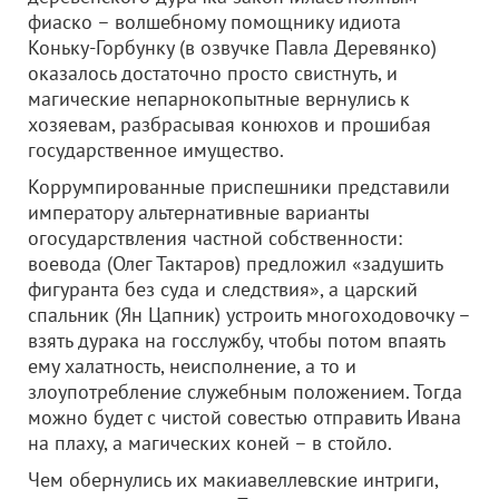
фиаско – волшебному помощнику идиота
Коньку-Горбунку (в озвучке Павла Деревянко)
оказалось достаточно просто свистнуть, и
магические непарнокопытные вернулись к
хозяевам, разбрасывая конюхов и прошибая
государственное имущество.
Коррумпированные приспешники представили
императору альтернативные варианты
огосударствления частной собственности:
воевода (Олег Тактаров) предложил «задушить
фигуранта без суда и следствия», а царский
спальник (Ян Цапник) устроить многоходовочку –
взять дурака на госслужбу, чтобы потом впаять
ему халатность, неисполнение, а то и
злоупотребление служебным положением. Тогда
можно будет с чистой совестью отправить Ивана
на плаху, а магических коней – в стойло.
Чем обернулись их макиавеллевские интриги,