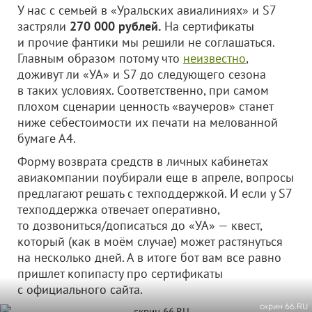
У нас с семьей в «Уральских авиалиниях» и S7
застряли
270 000 рублей.
На сертификаты
и прочие фантики мы решили не соглашаться.
Главным образом потому что
неизвестно
,
доживут ли «УА» и S7 до следующего сезона
в таких условиях. Соответственно, при самом
плохом сценарии ценность «ваучеров» станет
ниже себестоимости их печати на мелованной
бумаге А4.
Форму возврата средств в личных кабинетах
авиакомпании поубирали еще в апреле, вопросы
предлагают решать с техподдержкой. И если у S7
техподдержка отвечает оперативно,
то дозвониться/дописаться до «УА» — квест,
который (как в моём случае) может растянуться
на несколько дней. А в итоге бот вам все равно
пришлет копипасту про сертификаты
с официального сайта.
скрин 66.RU