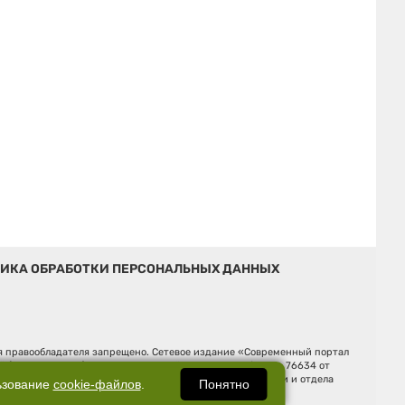
ИКА ОБРАБОТКИ ПЕРСОНАЛЬНЫХ ДАННЫХ
ия правообладателя запрещено. Сетевое издание «Современный портал
й (Роскомнадзор). Регистрационный номер ЭЛ № ФС 77 - 76634 от
Ельцина, строение 3, оф. 7015 Фактический адрес редакции и отдела
Понятно
ьзование
cookie-файлов
.