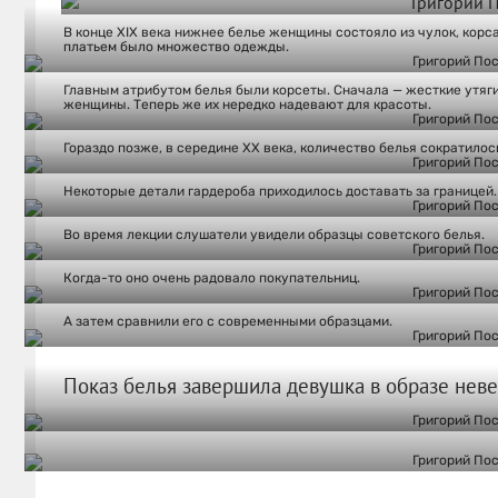
В конце XIX века нижнее белье женщины состояло из чулок, корс
платьем было множество одежды.
Главным атрибутом белья были корсеты. Сначала — жесткие утяг
женщины. Теперь же их нередко надевают для красоты.
Гораздо позже, в середине XX века, количество белья сократилос
Некоторые детали гардероба приходилось доставать за границей.
Во время лекции слушатели увидели образцы советского белья.
Когда-то оно очень радовало покупательниц.
А затем сравнили его с современными образцами.
Показ белья завершила девушка в образе неве