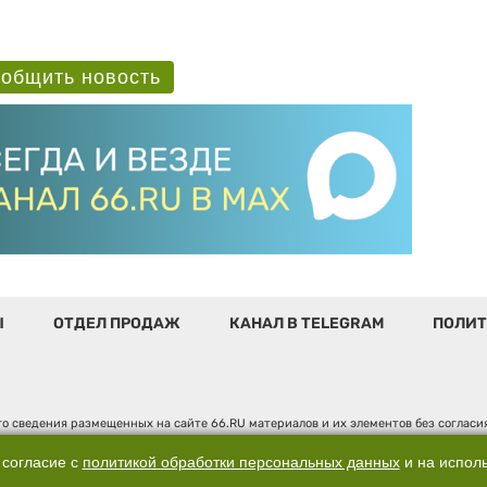
общить новость
Ы
ОТДЕЛ ПРОДАЖ
КАНАЛ В TELEGRAM
ПОЛИТ
о сведения размещенных на сайте 66.RU материалов и их элементов без соглас
 по надзору в сфере связи, информационных технологий и массовых коммуникаци
". Юридический адрес: 620014, Свердловская обл., г. Екатеринбург, ул. Бориса 
 согласие с
политикой обработки персональных данных
и на испол
д. 3, оф. 7015, +7 (343) 288-50-66 info@news.66.ru Главный редактор: Шлыков Д.В.