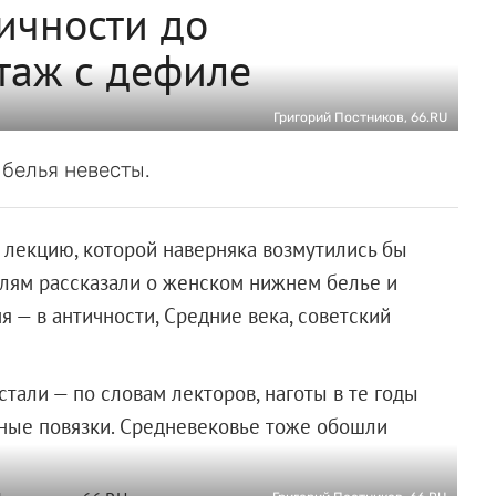
тичности до
таж с дефиле
Григорий Постников, 66.RU
белья невесты.
и лекцию, которой наверняка возмутились бы
елям рассказали о женском нижнем белье и
я — в античности, Средние века, советский
тали — по словам лекторов, наготы в те годы
удные повязки. Средневековье тоже обошли