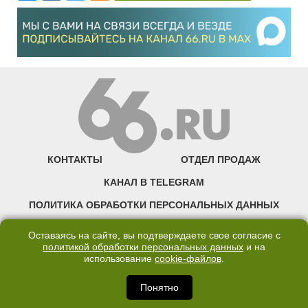
КОНТАКТЫ
ОТДЕЛ ПРОДАЖ
КАНАЛ В TELEGRAM
ПОЛИТИКА ОБРАБОТКИ ПЕРСОНАЛЬНЫХ ДАННЫХ
COOKIE
Оставаясь на сайте, вы подтверждаете свое согласие с
политикой обработки персональных данных
и на
использование
cookie-файлов
.
©2007—2025 66.RU. Воспроизведение, сообщение, доведение до всеобщего
сведения размещенных на сайте 66.RU материалов и их элементов без согласия
правообладателя запрещено. Сетевое издание «Современный портал
Понятно
Екатеринбурга — «66.ru» (18+) зарегистрировано Федеральной службой по
надзору в сфере связи, информационных технологий и массовых коммуникаций