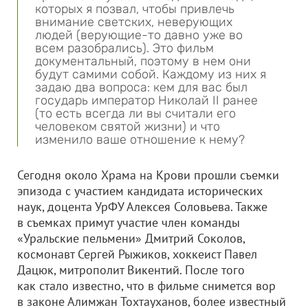
которых я позвал, чтобы привлечь
внимание светских, неверующих
людей (верующие-то давно уже во
всем разобрались). Это фильм
документальный, поэтому в нем они
будут самими собой. Каждому из них я
задаю два вопроса: кем для вас был
государь император Николай II ранее
(то есть всегда ли вы считали его
человеком святой жизни) и что
изменило ваше отношение к нему?
Сегодня около Храма на Крови прошли съемки
эпизода с участием кандидата исторических
наук, доцента УрФУ Алексея Соловьева. Также
в съемках примут участие член команды
«Уральские пельмени» Дмитрий Соколов,
космонавт Сергей Рыжиков, хоккеист Павел
Дацюк, митрополит Викентий. После того
как стало известно, что в фильме снимется вор
в законе Алимжан Тохтауханов, более известный