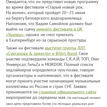
Ожидается, что он представит новую программу
во время фестиваля «Старый новый рок.
На волне», который пройдет 20–21 июня
на берегу Белоярского водохранилища.
Напомним, что Вадим Самойлов должен был
выйти на сцену
зимнего фестиваля в ЦК
«Уралец»
, однако не смог приехать
в Екатеринбург из-за серьезной простуды.
Также на фестивале
выступят группы ДДТ,
«Сурганова & оркестр» и Billy’s Band.
Свое
участие подтвердили команды С.К.А.Й, ТОП, Олег
Универсал, ГильZа и MORDOR. Полный список
хедлайнеров определится чуть позже, говорят
организаторы и напоминают, что в фестивале
могут принять участие начинающие музыкальные
коллективы из России и стран СНГ. Заявки
принимаются на
странице официального сайта
мероприятия до середины мая.
На настоящий момент
свои демо представили более ста молодых уральских рок-