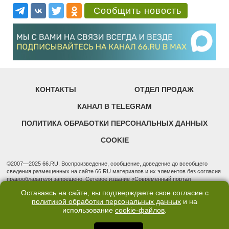
Сообщить новость
КОНТАКТЫ
ОТДЕЛ ПРОДАЖ
КАНАЛ В TELEGRAM
ПОЛИТИКА ОБРАБОТКИ ПЕРСОНАЛЬНЫХ ДАННЫХ
COOKIE
©2007—2025 66.RU. Воспроизведение, сообщение, доведение до всеобщего
сведения размещенных на сайте 66.RU материалов и их элементов без согласия
правообладателя запрещено. Сетевое издание «Современный портал
Екатеринбурга — «66.ru» (18+) зарегистрировано Федеральной службой по
Оставаясь на сайте, вы подтверждаете свое согласие с
надзору в сфере связи, информационных технологий и массовых коммуникаций
политикой обработки персональных данных
и на
(Роскомнадзор). Регистрационный номер ЭЛ № ФС 77 - 76634 от 02.09.2019
Учредитель: Общество с ограниченной ответственностью "66.ру". Юридический
использование
cookie-файлов
.
адрес: 620014, Свердловская обл., г. Екатеринбург, ул. Бориса Ельцина, строение
3, оф. 7015 Фактический адрес редакции и отдела продаж: 620014, Свердловская