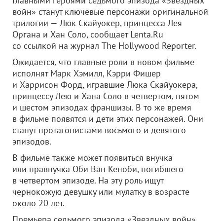
Главными героями седьмого эпизода «Звездных
войн» станут ключевые персонажи оригинальной
трилогии — Люк Скайуокер, принцесса Лея
Органа и Хан Соло, сообщает Lenta.Ru
со ссылкой на журнал The Hollywood Reporter.
Ожидается, что главные роли в новом фильме
исполнят Марк Хэмилл, Кэрри Фишер
и Харрисон Форд, игравшие Люка Скайуокера,
принцессу Лею и Хана Соло в четвертом, пятом
и шестом эпизодах франшизы. В то же время
в фильме появятся и дети этих персонажей. Они
станут протагонистами восьмого и девятого
эпизодов.
В фильме также может появиться внучка
или правнучка Оби Ван Кеноби, погибшего
в четвертом эпизоде. На эту роль ищут
чернокожую девушку или мулатку в возрасте
около 20 лет.
Премьера седьмого эпизода «Звездных войн»