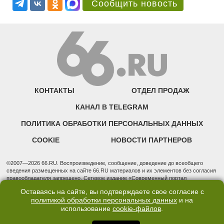
Сообщить новость
КОНТАКТЫ
ОТДЕЛ ПРОДАЖ
КАНАЛ В TELEGRAM
ПОЛИТИКА ОБРАБОТКИ ПЕРСОНАЛЬНЫХ ДАННЫХ
COOKIE
НОВОСТИ ПАРТНЕРОВ
©2007—2026 66.RU. Воспроизведение, сообщение, доведение до всеобщего
сведения размещенных на сайте 66.RU материалов и их элементов без согласия
правообладателя запрещено. Сетевое издание «Современный портал
Екатеринбурга — «66.ru» (18+) зарегистрировано Федеральной службой по
Оставаясь на сайте, вы подтверждаете свое согласие с
надзору в сфере связи, информационных технологий и массовых коммуникаций
политикой обработки персональных данных
и на
(Роскомнадзор). Регистрационный номер ЭЛ № ФС 77 - 76634 от 02.09.2019
использование
cookie-файлов
.
Учредитель: Общество с ограниченной ответственностью "66.ру". Юридический
адрес: 620014, Свердловская обл., г. Екатеринбург, ул. Бориса Ельцина, строение
3, оф. 7015 Фактический адрес редакции и отдела продаж: 620014, Свердловская