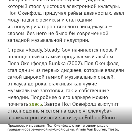
который стоял у истоков электронной культуры.
Пол Окенфолд придумал рэйвы девяностых, ввел
моду на дэнс-ремиксы и стал одним
из популяризаторов тяжелого эйсид-хауса —
словом, без него не было бы современной
западной музыкальной индустрии.
С трека «Ready, Steady, Go» начинается первый
полноценный и самый продаваемый альбом
Пола Окенфолда Bunkka (2002). Пол Окенфолд
стал одним из первых диджеев, которые владели
самой широкой гаммой музыкальных стилей,
от хауса до рока, сталкивая как чужие
музыкальные заготовки, так и собственные
мелодии. Подробнее о его карьере можно
почитать
здесь
. Завтра Пол Окенфолд выступит
с полноценным сетом на сцене «Телеклуба»
в рамках российской части тура Full on Fluoro.
Продюсер и музыкант Пол Окенфолд стоит в одном ряду с
грандами современной клубной сцены: Armin Van Buuren, Tiesto,