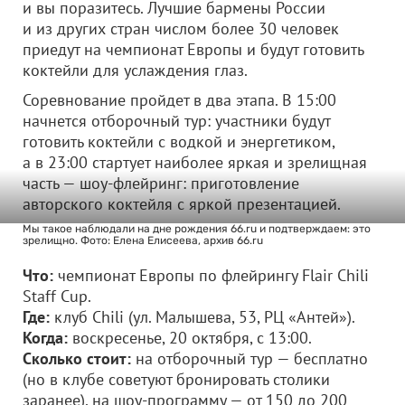
и вы поразитесь. Лучшие бармены России
и из других стран числом более 30 человек
приедут на чемпионат Европы и будут готовить
коктейли для услаждения глаз.
Соревнование пройдет в два этапа. В 15:00
начнется отборочный тур: участники будут
готовить коктейли с водкой и энергетиком,
а в 23:00 стартует наиболее яркая и зрелищная
часть — шоу-флейринг: приготовление
авторского коктейля с яркой презентацией.
Мы такое наблюдали на дне рождения 66.ru и подтверждаем: это
зрелищно. Фото: Елена Елисеева, архив 66.ru
Что:
чемпионат Европы по флейрингу Flair Chili
Staff Cup.
Где:
клуб Chili (ул. Малышева, 53, РЦ «Антей»).
Когда:
воскресенье, 20 октября, с 13:00.
Сколько стоит:
на отборочный тур — бесплатно
(но в клубе советуют бронировать столики
заранее), на шоу-программу — от 150 до 200