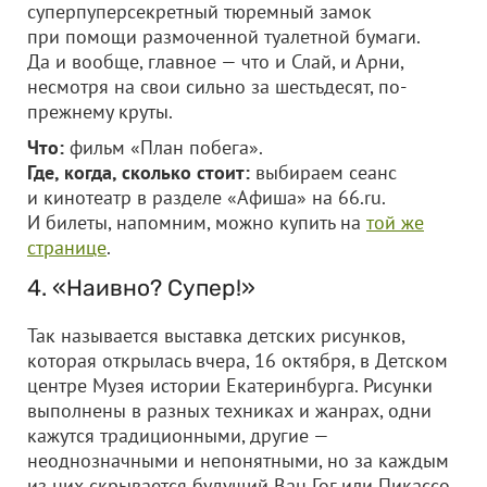
суперпуперсекретный тюремный замок
при помощи размоченной туалетной бумаги.
Да и вообще, главное — что и Слай, и Арни,
несмотря на свои сильно за шестьдесят, по-
прежнему круты.
Что:
фильм «План побега».
Где, когда, сколько стоит:
выбираем сеанс
и кинотеатр в разделе «Афиша» на 66.ru.
И билеты, напомним, можно купить на
той же
странице
.
4. «Наивно? Супер!»
Так называется выставка детских рисунков,
которая открылась вчера, 16 октября, в Детском
центре Музея истории Екатеринбурга. Рисунки
выполнены в разных техниках и жанрах, одни
кажутся традиционными, другие —
неоднозначными и непонятными, но за каждым
из них скрывается будущий Ван Гог или Пикассо,