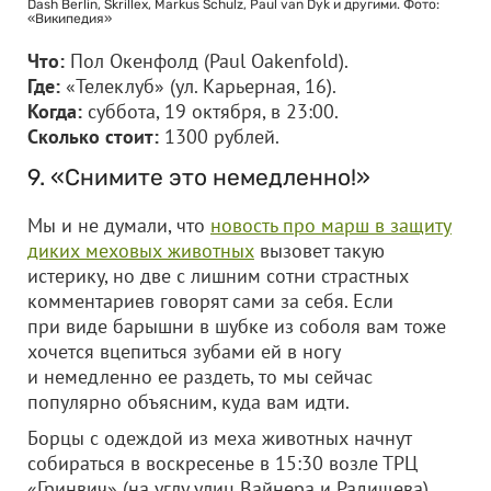
Dash Berlin, Skrillex, Markus Schulz, Paul van Dyk и другими. Фото:
«Википедия»
Что:
Пол Окенфолд (Paul Oakenfold).
Где:
«Телеклуб» (ул. Карьерная, 16).
Когда:
суббота, 19 октября, в 23:00.
Сколько стоит:
1300 рублей.
9. «Снимите это немедленно!»
Мы и не думали, что
новость про марш в защиту
диких меховых животных
вызовет такую
истерику, но две с лишним сотни страстных
комментариев говорят сами за себя. Если
при виде барышни в шубке из соболя вам тоже
хочется вцепиться зубами ей в ногу
и немедленно ее раздеть, то мы сейчас
популярно объясним, куда вам идти.
Борцы с одеждой из меха животных начнут
собираться в воскресенье в 15:30 возле ТРЦ
«Гринвич» (на углу улиц Вайнера и Радищева).