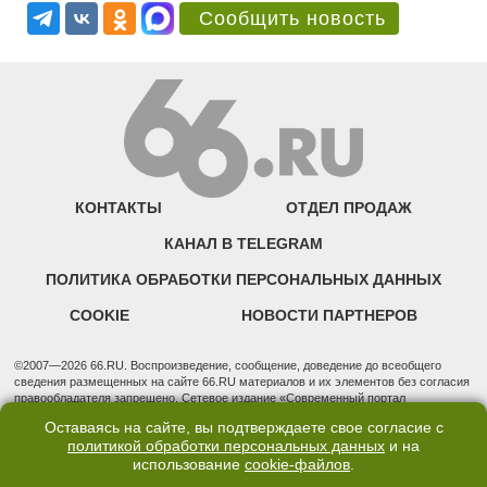
Сообщить новость
КОНТАКТЫ
ОТДЕЛ ПРОДАЖ
КАНАЛ В TELEGRAM
ПОЛИТИКА ОБРАБОТКИ ПЕРСОНАЛЬНЫХ ДАННЫХ
COOKIE
НОВОСТИ ПАРТНЕРОВ
©2007—2026 66.RU. Воспроизведение, сообщение, доведение до всеобщего
сведения размещенных на сайте 66.RU материалов и их элементов без согласия
правообладателя запрещено. Сетевое издание «Современный портал
Екатеринбурга — «66.ru» (18+) зарегистрировано Федеральной службой по
Оставаясь на сайте, вы подтверждаете свое согласие с
надзору в сфере связи, информационных технологий и массовых коммуникаций
политикой обработки персональных данных
и на
(Роскомнадзор). Регистрационный номер ЭЛ № ФС 77 - 76634 от 02.09.2019
использование
cookie-файлов
.
Учредитель: Общество с ограниченной ответственностью "66.ру". Юридический
адрес: 620014, Свердловская обл., г. Екатеринбург, ул. Бориса Ельцина, строение