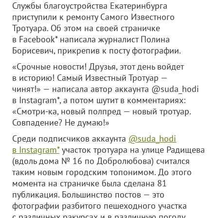
Службы благоустройства Екатеринбурга
приступили к ремонту Самого Известного
Тротуара. Об этом на своей страничке
в Facebook* написала журналист Полина
Борисевич, прикрепив к посту фотографии.
«Срочные новости! Друзья, этот день войдет
в историю! Самый Известный Тротуар —
чинят!» — написала автор аккаунта @suda_hodi
в Instagram*, а потом шутит в комментариях:
«Смотри-ка, новый полпред — новый тротуар.
Совпадение? Не думаю!»
Среди подписчиков аккаунта
@suda_hodi
в Instagram*
участок тротуара на улице Радищева
(вдоль дома № 16 по Добролюбова) считался
таким новым городским топонимом. До этого
момента на страничке была сделана 81
публикация. Большинство постов — это
фотографии разбитого пешеходного участка
с различных ракурсах и в различную погоду.