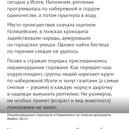
сегодня у Исети. Напомним, рептилия
прогуливалась по набережной в гордом
одиночестве, а потом прыгнула в воду.
Место происшествия сначала оцепили
полицейские, в поисках крокодила
задействовали наряды, дежурившие
на городских улицах. Однако найти беглеца
по горячим следам не удалось.
Позже к стражам порядка присоединились
неравнодушные горожане. Как передает наш
корреспондент, группы людей нарезают круги
по набережной Исети и тычут газетами (а самые
смелые — руками) в каждую норку и дырочку
в надежде выманить рептилию. Ни размеров,
ни особых примет (возраст и вид животного)
поисковики не знают.
Неравнодушные горожане отправились на поиски крокодила.
Видео: 66.ru