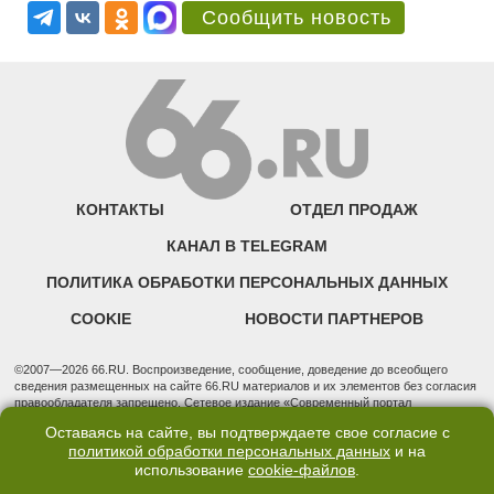
Сообщить новость
КОНТАКТЫ
ОТДЕЛ ПРОДАЖ
КАНАЛ В TELEGRAM
ПОЛИТИКА ОБРАБОТКИ ПЕРСОНАЛЬНЫХ ДАННЫХ
COOKIE
НОВОСТИ ПАРТНЕРОВ
©2007—2026 66.RU. Воспроизведение, сообщение, доведение до всеобщего
сведения размещенных на сайте 66.RU материалов и их элементов без согласия
правообладателя запрещено. Сетевое издание «Современный портал
Екатеринбурга — «66.ru» (18+) зарегистрировано Федеральной службой по
Оставаясь на сайте, вы подтверждаете свое согласие с
надзору в сфере связи, информационных технологий и массовых коммуникаций
политикой обработки персональных данных
и на
(Роскомнадзор). Регистрационный номер ЭЛ № ФС 77 - 76634 от 02.09.2019
использование
cookie-файлов
.
Учредитель: Общество с ограниченной ответственностью "66.ру". Юридический
адрес: 620014, Свердловская обл., г. Екатеринбург, ул. Бориса Ельцина, строение