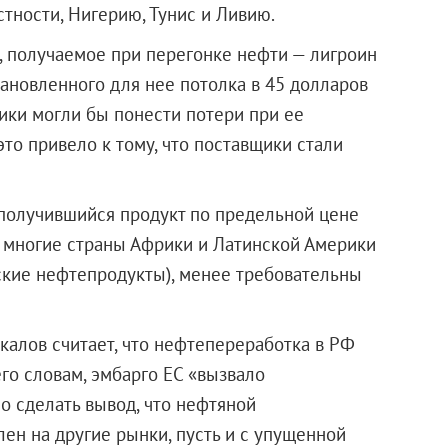
астности, Нигерию, Тунис и Ливию.
о, получаемое при перегонке нефти — лигроин
тановленного для нее потолка в 45 долларов
щики могли бы понести потери при ее
 это привело к тому, что поставщики стали
ь получившийся продукт по предельной цене
то многие страны Африки и Латинской Америки
ские нефтепродукты), менее требовательны
калов считает, что нефтепереработка в РФ
его словам, эмбарго ЕС «вызвало
о сделать вывод, что нефтяной
ен на другие рынки, пусть и с упущенной