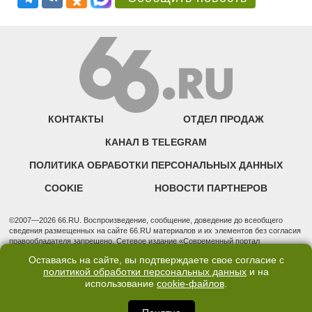
КОНТАКТЫ
ОТДЕЛ ПРОДАЖ
КАНАЛ В TELEGRAM
ПОЛИТИКА ОБРАБОТКИ ПЕРСОНАЛЬНЫХ ДАННЫХ
COOKIE
НОВОСТИ ПАРТНЕРОВ
©2007—2026 66.RU. Воспроизведение, сообщение, доведение до всеобщего
сведения размещенных на сайте 66.RU материалов и их элементов без согласия
правообладателя запрещено. Сетевое издание «Современный портал
Екатеринбурга — «66.ru» (18+) зарегистрировано Федеральной службой по
Оставаясь на сайте, вы подтверждаете свое согласие с
надзору в сфере связи, информационных технологий и массовых коммуникаций
политикой обработки персональных данных
и на
(Роскомнадзор). Регистрационный номер ЭЛ № ФС 77 - 76634 от 02.09.2019
использование
cookie-файлов
.
Учредитель: Общество с ограниченной ответственностью "66.ру". Юридический
адрес: 620014, Свердловская обл., г. Екатеринбург, ул. Бориса Ельцина, строение
3, оф. 7015 Фактический адрес редакции и отдела продаж: 620014, Свердловская