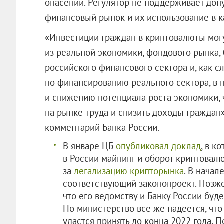
опасений. Регулятор не поддерживает доп
финансовый рынок и их использование в к
«Инвестиции граждан в криптовалюты мог
из реальной экономики, фондового рынка,
российского финансового сектора и, как 
по финансированию реального сектора, в 
и снижению потенциала роста экономики, 
на рынке труда и снизить доходы граждан»
комментарий Банка России.
В январе ЦБ
опубликовал доклад
, в к
в России майнинг и оборот криптовалю
за
легализацию крипторынка
. В начал
соответствующий законопроект. Позже
что его ведомству и Банку России буд
Но министерство все же надеется, чт
удастся принять до конца 2022 года. 