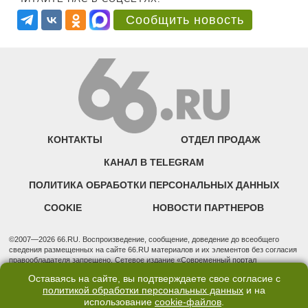
Сообщить новость
КОНТАКТЫ
ОТДЕЛ ПРОДАЖ
КАНАЛ В TELEGRAM
ПОЛИТИКА ОБРАБОТКИ ПЕРСОНАЛЬНЫХ ДАННЫХ
COOKIE
НОВОСТИ ПАРТНЕРОВ
©2007—2026 66.RU. Воспроизведение, сообщение, доведение до всеобщего
сведения размещенных на сайте 66.RU материалов и их элементов без согласия
правообладателя запрещено. Сетевое издание «Современный портал
Екатеринбурга — «66.ru» (18+) зарегистрировано Федеральной службой по
Оставаясь на сайте, вы подтверждаете свое согласие с
надзору в сфере связи, информационных технологий и массовых коммуникаций
политикой обработки персональных данных
и на
(Роскомнадзор). Регистрационный номер ЭЛ № ФС 77 - 76634 от 02.09.2019
использование
cookie-файлов
.
Учредитель: Общество с ограниченной ответственностью "66.ру". Юридический