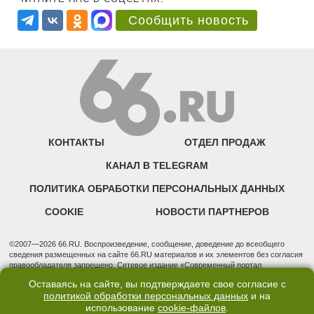
Сообщить новость
КОНТАКТЫ
ОТДЕЛ ПРОДАЖ
КАНАЛ В TELEGRAM
ПОЛИТИКА ОБРАБОТКИ ПЕРСОНАЛЬНЫХ ДАННЫХ
COOKIE
НОВОСТИ ПАРТНЕРОВ
©2007—2026 66.RU. Воспроизведение, сообщение, доведение до всеобщего
сведения размещенных на сайте 66.RU материалов и их элементов без согласия
правообладателя запрещено. Сетевое издание «Современный портал
Екатеринбурга — «66.ru» (18+) зарегистрировано Федеральной службой по
Оставаясь на сайте, вы подтверждаете свое согласие с
надзору в сфере связи, информационных технологий и массовых коммуникаций
политикой обработки персональных данных
и на
(Роскомнадзор). Регистрационный номер ЭЛ № ФС 77 - 76634 от 02.09.2019
использование
cookie-файлов
.
Учредитель: Общество с ограниченной ответственностью "66.ру". Юридический