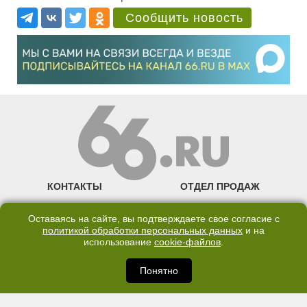
Сообщить новость
КОНТАКТЫ
ОТДЕЛ ПРОДАЖ
КАНАЛ В TELEGRAM
Оставаясь на сайте, вы подтверждаете свое согласие с
политикой обработки персональных данных
и на
ПОЛИТИКА ОБРАБОТКИ ПЕРСОНАЛЬНЫХ ДАННЫХ
использование
cookie-файлов
.
COOKIE
Понятно
©2007—2025 66.RU. Воспроизведение, сообщение, доведение до всеобщего
сведения размещенных на сайте 66.RU материалов и их элементов без согласия
правообладателя запрещено. Сетевое издание «Современный портал