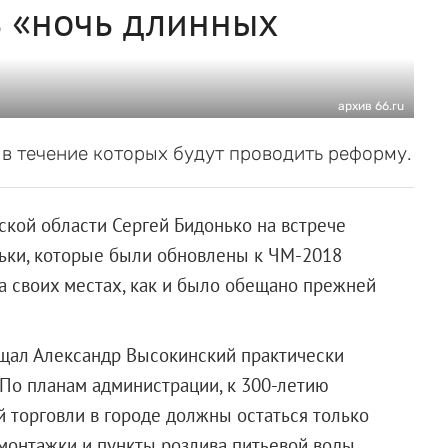
ь «ночь длинных
архив 66.ru
в течение которых будут проводить реформу.
ской области Сергей Бидонько на встрече
арьки, которые были обновлены к ЧМ-2018
а своих местах, как и было обещано прежней
бещал Александр Высокинский практически
 По планам администрации, к 300-летию
й торговли в городе должны остаться только
монтажки и пункты розлива питьевой воды.