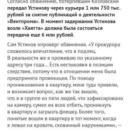
Согласно обвинению, потерпевший Козловский
передал Устинову через курьера 1 млн 750 тыс.
рублей за снятие публикаций о деятельности
«Вентпрома»
.
В момент задержания Устинова
возле «Хаятта» должна была состояться
передача еще 6 млн рублей.
Сам Устинов опроверг обвинения. «У прокурора
сложилось впечатление, что я подлец.
В реальности же я проживаю по указанному
адресу три года… Есть нестыковки в позиции
следствия, потому что в отношении меня была
предпринята провокация. По поводу
проникновения в квартиру, меня туда привели,
и возникает вопрос, как же так вышло,
что я в группе из пяти людей, что зафиксировано
на камеру, сумел их всех отбить, проникнуть
в квартиру и загрызть флешку. Более того,
понятые вошли в квартиру в тот момент, когда
я лежал на кровати, скованный наручниками», —