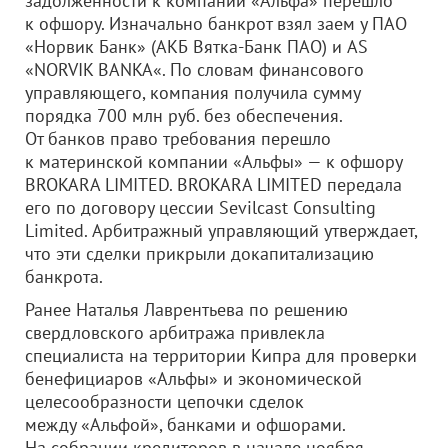
задолженности к компании «Альфа» перешло
к офшору. Изначально банкрот взял заем у ПАО
«Норвик Банк» (АКБ Вятка-Банк ПАО) и AS
«NORVIK BANKA«. По словам финансового
управляющего, компания получила сумму
порядка 700 млн руб. без обеспечения.
От банков право требования перешло
к материнской компании «Альфы» — к офшору
BROKARA LIMITED. BROKARA LIMITED передала
его по договору цессии Sevilcast Consulting
Limited. Арбитражный управляющий утверждает,
что эти сделки прикрыли докапитализацию
банкрота.
Ранее Наталья Лаврентьева по решению
свердловского арбитража привлекла
специалиста на территории Кипра для проверки
бенефициаров «Альфы» и экономической
целесообразности цепочки сделок
между «Альфой», банками и офшорами.
На собрании кредиторов в начале ноября