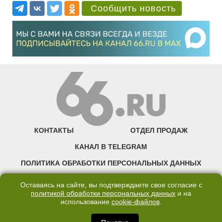
Сообщить новость
КОНТАКТЫ
ОТДЕЛ ПРОДАЖ
КАНАЛ В TELEGRAM
ПОЛИТИКА ОБРАБОТКИ ПЕРСОНАЛЬНЫХ ДАННЫХ
COOKIE
Оставаясь на сайте, вы подтверждаете свое согласие с
политикой обработки персональных данных
и на
использование
cookie-файлов
.
©2007—2025 66.RU. Воспроизведение, сообщение, доведение до всеобщего
сведения размещенных на сайте 66.RU материалов и их элементов без согласия
правообладателя запрещено. Сетевое издание «Современный портал