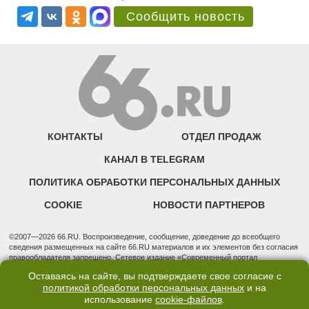
Сообщить новость
КОНТАКТЫ
ОТДЕЛ ПРОДАЖ
КАНАЛ В TELEGRAM
ПОЛИТИКА ОБРАБОТКИ ПЕРСОНАЛЬНЫХ ДАННЫХ
COOKIE
НОВОСТИ ПАРТНЕРОВ
©2007—2026 66.RU. Воспроизведение, сообщение, доведение до всеобщего
сведения размещенных на сайте 66.RU материалов и их элементов без согласия
правообладателя запрещено. Сетевое издание «Современный портал
Екатеринбурга — «66.ru» (18+) зарегистрировано Федеральной службой по
Оставаясь на сайте, вы подтверждаете свое согласие с
надзору в сфере связи, информационных технологий и массовых коммуникаций
политикой обработки персональных данных
и на
(Роскомнадзор). Регистрационный номер ЭЛ № ФС 77 - 76634 от 02.09.2019
использование
cookie-файлов
.
Учредитель: Общество с ограниченной ответственностью "66.ру". Юридический