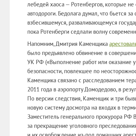
лебедей хаоса — Ротенбергов, которые не 
автодороги. Бедолага думал, что бьется за
взбесившемуся, разваливающемуся государ
пока Ротенберги седлали волну современн
Напомним, Дмитрия Каменщика
арестовал
было предъявлено обвинение в совершении
УК РФ («Выполнение работ или оказание у
безопасности, повлекшее по неосторожнос
Каменщика связано с расследованием тера
2011 года в аэропорту Домодедово, в резул
По версии следствия, Каменщик и три бы
новую систему досмотра на входах в терми
Заместитель генерального прокурора РФ 
за прекращение уголовного преследовани
и их освобождение из-под домашних арест