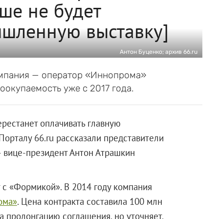
ше не будет
шленную выставку]
Антон Буценко; архив 66.ru
омпания — оператор «Иннопрома»
окупаемость уже с 2017 года.
ерестанет оплачивать главную
орталу 66.ru рассказали представители
 вице-президент Антон Атрашкин
т с «Формикой». В 2014 году компания
ома»
. Цена контракта составила 100 млн
а пролонгацию соглашения, но уточняет,