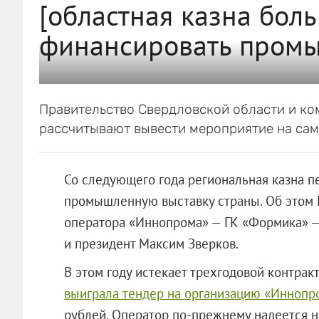
[областная казна боль
финансировать промы
Правительство Свердловской области и к
рассчитывают вывести мероприятие на само
Со следующего года региональная казна п
промышленную выставку страны. Об этом П
оператора «Иннопрома» — ГК «Формика» —
и президент Максим Зверков.
В этом году истекает трехгодовой контрак
выиграла тендер на организацию «Иннопр
рублей. Оператор по-прежнему надеется н