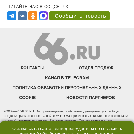
ЧИТАЙТЕ НАС В СОЦСЕТЯХ:
Сообщить новость
КОНТАКТЫ
ОТДЕЛ ПРОДАЖ
КАНАЛ В TELEGRAM
ПОЛИТИКА ОБРАБОТКИ ПЕРСОНАЛЬНЫХ ДАННЫХ
COOKIE
НОВОСТИ ПАРТНЕРОВ
©2007—2026 66.RU. Воспроизведение, сообщение, доведение до всеобщего
сведения размещенных на сайте 66.RU материалов и их элементов без согласия
правообладателя запрещено. Сетевое издание «Современный портал
Екатеринбурга — «66.ru» (18+) зарегистрировано Федеральной службой по
Оставаясь на сайте, вы подтверждаете свое согласие с
надзору в сфере связи, информационных технологий и массовых коммуникаций
политикой обработки персональных данных
и на
(Роскомнадзор). Регистрационный номер ЭЛ № ФС 77 - 76634 от 02.09.2019