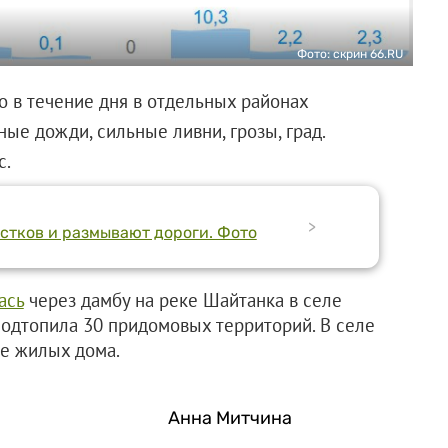
Фото: скрин 66.RU
о в течение дня в отдельных районах
ые дожди, сильные ливни, грозы, град.
с.
>
стков и размывают дороги. Фото
ась
через дамбу на реке Шайтанка в селе
одтопила 30 придомовых территорий. В селе
е жилых дома.
Анна Митчина