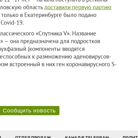
дловскую область
доставили первую партию
я только в Екатеринбурге было подано
Covid-19.
лассического «Спутника V». Название
» — она предназначена для подростков
 двухфазный (компоненты вводятся
з неспособных к размножению аденовирусов-
изм встроенный в них ген коронавирусного S-
Сообщить новость
Ы
ОТДЕЛ ПРОДАЖ
КАНАЛ В TELEGRAM
ПОЛИТ