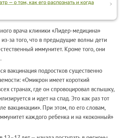
р — о том, как его распознать и когда
>
вного врача клиники «Лидер-медицина»
 из-за того, что в предыдущие волны дети
естественный иммунитет. Кроме того, они
.
яся вакцинация подростков существенно
аемости: «Омикрон имеет короткий
сех странах, где он спровоцировал вспышку,
изируется и идет на спад. Это как раз тот
ле вакцинации». При этом, по его словам,
иммунитет каждого ребенка и на «коконный»
в 12–17 лет — начала поступать в регионы