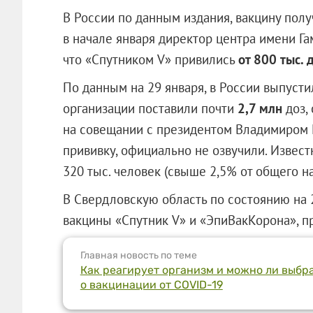
В России по данным издания, вакцину пол
в начале января директор центра имени Г
что «Спутником V» привились
от 800 тыс. 
По данным на 29 января, в России выпусти
организации поставили почти
2,7 млн
доз,
на совещании с президентом Владимиром 
прививку, официально не озвучили. Извес
320 тыс. человек (свыше 2,5% от общего н
В Свердловскую область по состоянию на 2
вакцины «Спутник V» и «ЭпиВакКорона», п
Главная новость по теме
Как реагирует организм и можно ли выбра
о вакцинации от COVID-19