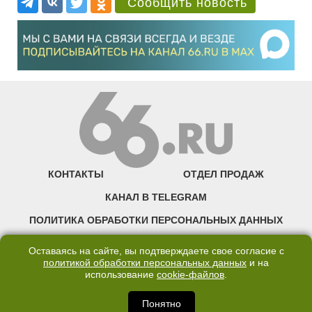
Сообщить новость
КОНТАКТЫ
ОТДЕЛ ПРОДАЖ
КАНАЛ В TELEGRAM
ПОЛИТИКА ОБРАБОТКИ ПЕРСОНАЛЬНЫХ ДАННЫХ
COOKIE
Оставаясь на сайте, вы подтверждаете свое согласие с
политикой обработки персональных данных
и на
использование
cookie-файлов
.
©2007—2025 66.RU. Воспроизведение, сообщение, доведение до всеобщего
сведения размещенных на сайте 66.RU материалов и их элементов без согласия
правообладателя запрещено. Сетевое издание «Современный портал
Понятно
Екатеринбурга — «66.ru» (18+) зарегистрировано Федеральной службой по