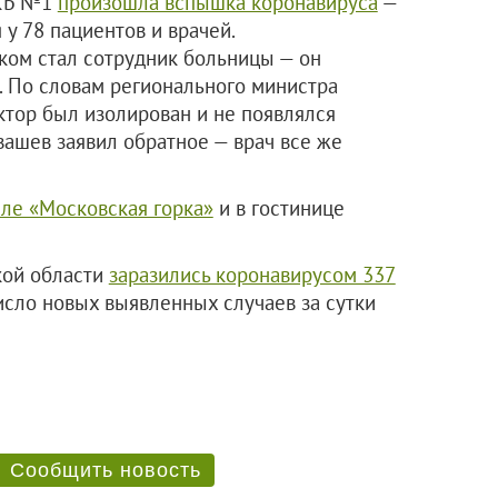
ГКБ №1
произошла вспышка коронавируса
—
у 78 пациентов и врачей.
ком стал сотрудник больницы — он
. По словам регионального министра
ктор был изолирован и не появлялся
вашев заявил обратное — врач все же
еле «Московская горка»
и в гостинице
кой области
заразились коронавирусом 337
исло новых выявленных случаев за сутки
Сообщить новость