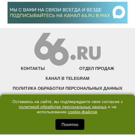
КОНТАКТЫ
ОТДЕЛ ПРОДАЖ
КАНАЛ В TELEGRAM
ПОЛИТИКА ОБРАБОТКИ ПЕРСОНАЛЬНЫХ ДАННЫХ
COOKIE
Оставаясь на сайте, вы подтверждаете свое согласие с
политикой обработки персональных данных
и на
использование
cookie-файлов
.
©2007—2025 66.RU. Воспроизведение, сообщение, доведение до всеобщего
сведения размещенных на сайте 66.RU материалов и их элементов без согласия
правообладателя запрещено. Сетевое издание «Современный портал
Понятно
Екатеринбурга — «66.ru» (18+) зарегистрировано Федеральной службой по
надзору в сфере связи, информационных технологий и массовых коммуникаций
(Роскомнадзор). Регистрационный номер ЭЛ № ФС 77 - 76634 от 02.09.2019