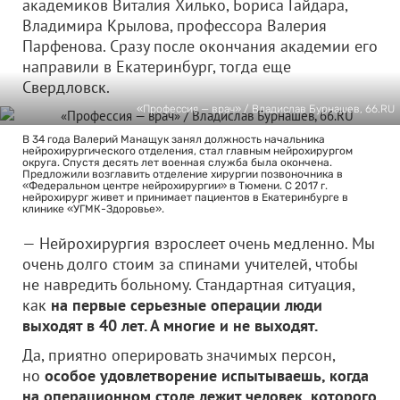
академиков Виталия Хилько, Бориса Гайдара,
Владимира Крылова, профессора Валерия
Парфенова. Сразу после окончания академии его
направили в Екатеринбург, тогда еще
Свердловск.
«Профессия — врач» / Владислав Бурнашев, 66.RU
В 34 года Валерий Манащук занял должность начальника
нейрохирургического отделения, стал главным нейрохирургом
округа. Спустя десять лет военная служба была окончена.
Предложили возглавить отделение хирургии позвоночника в
«Федеральном центре нейрохирургии» в Тюмени. С 2017 г.
нейрохирург живет и принимает пациентов в Екатеринбурге в
клинике «УГМК-Здоровье».
— Нейрохирургия взрослеет очень медленно. Мы
очень долго стоим за спинами учителей, чтобы
не навредить больному. Стандартная ситуация,
как
на первые серьезные операции люди
выходят в 40 лет. А многие и не выходят.
Да, приятно оперировать значимых персон,
но
особое удовлетворение испытываешь, когда
на операционном столе лежит человек, которого