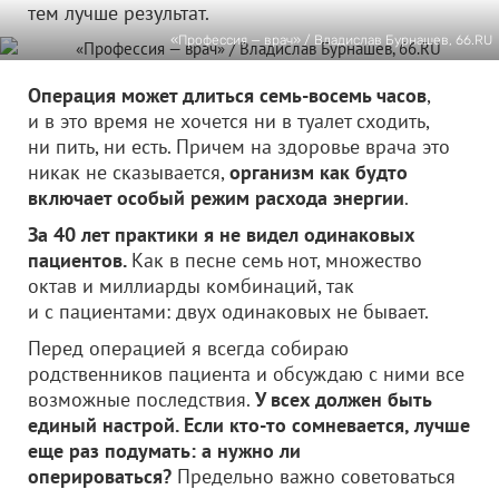
тем лучше результат.
«Профессия — врач» / Владислав Бурнашев, 66.RU
Операция может длиться семь-восемь часов
,
и в это время не хочется ни в туалет сходить,
ни пить, ни есть. Причем на здоровье врача это
никак не сказывается,
организм как будто
включает особый режим расхода энергии
.
За 40 лет практики я не видел одинаковых
пациентов.
Как в песне семь нот, множество
октав и миллиарды комбинаций, так
и с пациентами: двух одинаковых не бывает.
Перед операцией я всегда собираю
родственников пациента и обсуждаю с ними все
возможные последствия.
У всех должен быть
единый настрой. Если кто-то сомневается, лучше
еще раз подумать: а нужно ли
оперироваться?
Предельно важно советоваться