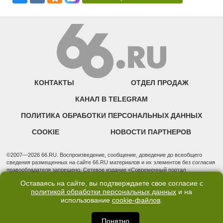
КОНТАКТЫ
ОТДЕЛ ПРОДАЖ
КАНАЛ В TELEGRAM
ПОЛИТИКА ОБРАБОТКИ ПЕРСОНАЛЬНЫХ ДАННЫХ
COOKIE
НОВОСТИ ПАРТНЕРОВ
©2007—2026 66.RU. Воспроизведение, сообщение, доведение до всеобщего
сведения размещенных на сайте 66.RU материалов и их элементов без согласия
правообладателя запрещено. Сетевое издание «Современный портал
Екатеринбурга — «66.ru» (18+) зарегистрировано Федеральной службой по
Оставаясь на сайте, вы подтверждаете свое согласие с
надзору в сфере связи, информационных технологий и массовых коммуникаций
политикой обработки персональных данных
и на
(Роскомнадзор). Регистрационный номер ЭЛ № ФС 77 - 76634 от 02.09.2019
использование
cookie-файлов
.
Учредитель: Общество с ограниченной ответственностью "66.ру". Юридический
адрес: 620014, Свердловская обл., г. Екатеринбург, ул. Бориса Ельцина, строение
3, оф. 7015 Фактический адрес редакции и отдела продаж: 620014, Свердловская
Понятно
обл., г. Екатеринбург, ул. Бориса Ельцина, д. 3, оф. 7015, +7 (343) 288-50-66