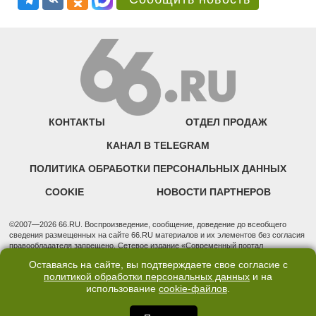
КОНТАКТЫ
ОТДЕЛ ПРОДАЖ
КАНАЛ В TELEGRAM
ПОЛИТИКА ОБРАБОТКИ ПЕРСОНАЛЬНЫХ ДАННЫХ
COOKIE
НОВОСТИ ПАРТНЕРОВ
©2007—2026 66.RU. Воспроизведение, сообщение, доведение до всеобщего
сведения размещенных на сайте 66.RU материалов и их элементов без согласия
правообладателя запрещено. Сетевое издание «Современный портал
Екатеринбурга — «66.ru» (18+) зарегистрировано Федеральной службой по
Оставаясь на сайте, вы подтверждаете свое согласие с
надзору в сфере связи, информационных технологий и массовых коммуникаций
политикой обработки персональных данных
и на
(Роскомнадзор). Регистрационный номер ЭЛ № ФС 77 - 76634 от 02.09.2019
использование
cookie-файлов
.
Учредитель: Общество с ограниченной ответственностью "66.ру". Юридический
адрес: 620014, Свердловская обл., г. Екатеринбург, ул. Бориса Ельцина, строение
3, оф. 7015 Фактический адрес редакции и отдела продаж: 620014, Свердловская