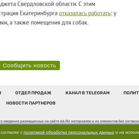
юджета Свердловской области. С этим
страция Екатеринбурга
отказалась работать
: у
ки, а также помещения для собак.
Сообщить новость
Ы
ОТДЕЛ ПРОДАЖ
КАНАЛ В TELEGRAM
ПОЛИТ
НОВОСТИ ПАРТНЕРОВ
о сведения размещенных на сайте 66.RU материалов и их элементов без соглас
 по надзору в сфере связи, информационных технологий и массовых коммуникаци
". Юридический адрес: 620014, Свердловская обл., г. Екатеринбург, ул. Бориса 
 согласие с
политикой обработки персональных данных
и на испол
, д. 3, оф. 7015, +7 (343) 288-50-66 info@news.66.ru Главный редактор: Шлыков 