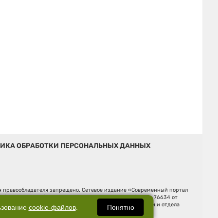
ИКА ОБРАБОТКИ ПЕРСОНАЛЬНЫХ ДАННЫХ
ия правообладателя запрещено. Сетевое издание «Современный портал
й (Роскомнадзор). Регистрационный номер ЭЛ № ФС 77 - 76634 от
Ельцина, строение 3, оф. 7015 Фактический адрес редакции и отдела
Понятно
ьзование
cookie-файлов
.
Дмитрий Владимирович