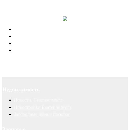
Правовая поддержка портала 66.RU
Юридическое обслуживание
Договоры
Суды
Авторские права
Недвижимость
Новости. Недвижимость
Новостройки Екатеринбурга
Загородные дома и поселки
Здоровье