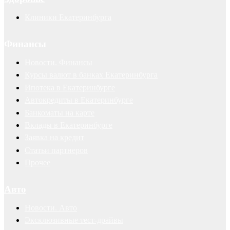
Клиники Екатеринбурга
Финансы
Новости. Финансы
Курсы валют в банках Екатеринбурга
Ипотека в Екатеринбурге
Автокредиты в Екатеринбурге
Банкоматы на карте
Вклады в Екатеринбурге
Заявка на кредит
Статьи партнеров
Прочее
Авто
Новости. Авто
Эксклюзивные тест-драйвы