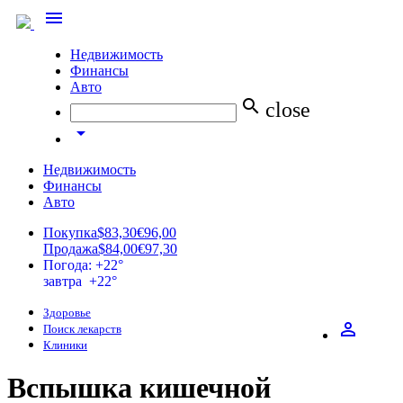
menu
Недвижимость
Финансы
Авто
search
close
arrow_drop_down
Недвижимость
Финансы
Авто
Покупка
$83,30
€96,00
Продажа
$84,00
€97,30
Погода: +22°
завтра +22°
Здоровье
perm_identity
Поиск лекарств
Клиники
Вспышка кишечной