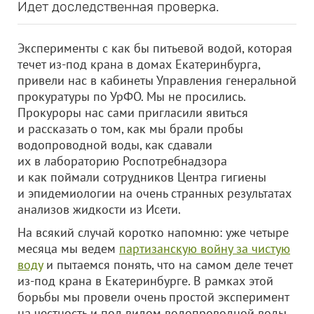
Идет доследственная проверка.
Эксперименты с как бы питьевой водой, которая
течет из-под крана в домах Екатеринбурга,
привели нас в кабинеты Управления генеральной
прокуратуры по УрФО. Мы не просились.
Прокуроры нас сами пригласили явиться
и рассказать о том, как мы брали пробы
водопроводной воды, как сдавали
их в лабораторию Роспотребнадзора
и как поймали сотрудников Центра гигиены
и эпидемиологии на очень странных результатах
анализов жидкости из Исети.
На всякий случай коротко напомню: уже четыре
месяца мы ведем
партизанскую войну за чистую
воду
и пытаемся понять, что на самом деле течет
из-под крана в Екатеринбурге. В рамках этой
борьбы мы провели очень простой эксперимент
на честность и под видом водопроводной воды