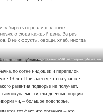
и забирать нереализованные
приезжаю сюда каждый день. За раз
в. В них фрукты, овощи, хлеб, иногда
предоставлено 66.RU партнером публикации
бычка, по сотне индюшек и перепелок
уже 13 лет. Признается, что на участке
акого развития подворье не получает.
на самоокупаемости, ежедневные порции
икормами, — большое подспорье.
ляется тот факт, что органика — это