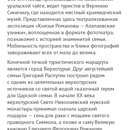
уральской тайге, ведет туристов в Верхнюю
Синячиху, где находится местный краеведческий
музей. Представленная здесь театрализованная
экспозиция «Князья Романовы — Алапаевские
узники», воплощенная в формате фототеатра,
познакомит с историей знаменитой семьи.
Мобильность пространства и блики фотографий
завораживают всех от мала до велика.
Конечной точкой туристического маршрута
является город Верхотурье. Друг августейшей
семьи Григорий Распутин построил рядом
с одним из целительных верхотурских
источников со святой водой сказочный терем
для Царской семьи. В начале ХХ века
верхотурский Свято-Николаевский мужской
монастырь принимал сначала царский
подарок — сень для раки с мощами святого
праведного Симеона, а позже и саму Великую
княгиню Елизавету Федоровну Романову.