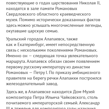
повествующие о годах царствования Николая II,
находятся в зале памяти Романовых
Свердловского областного краеведческого
музея. Помимо исторически доказанных фактов
здесь можно услышать многочисленные легенды,
окутавшие царскую семью.
Уральский городок Алапаевск, также
как и Екатеринбург, имеет непосредственную
связь с несколькими поколениями Романовых.
Именно он — следующая точка увлекательного
маршрута. Алапаевск обязан своим появлением
первому русскому императору из династии
Романовых — Петру I. По приказу амбициозного
правителя на берегу речки Алапаихи построился
железоделательный завод.
Здесь же, в Алапаевске находится Дом-Музей
композитора Петра Ильича Чайковского, столь
почитаемого императорской семьей. Александр
III в тяжелые для композитора годы назначил