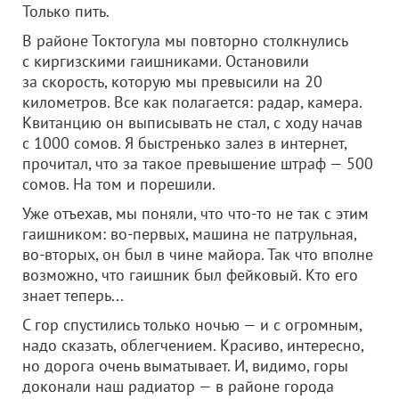
Только пить.
В районе Токтогула мы повторно столкнулись
с киргизскими гаишниками. Остановили
за скорость, которую мы превысили на 20
километров. Все как полагается: радар, камера.
Квитанцию он выписывать не стал, с ходу начав
с 1000 сомов. Я быстренько залез в интернет,
прочитал, что за такое превышение штраф — 500
сомов. На том и порешили.
Уже отъехав, мы поняли, что что-то не так с этим
гаишником: во-первых, машина не патрульная,
во-вторых, он был в чине майора. Так что вполне
возможно, что гаишник был фейковый. Кто его
знает теперь...
С гор спустились только ночью — и с огромным,
надо сказать, облегчением. Красиво, интересно,
но дорога очень выматывает. И, видимо, горы
доконали наш радиатор — в районе города