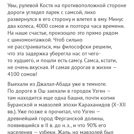
Увы, рулевой Костя на противоположной стороне
дороги углядел ларек с самсой, лихо
развернулся в его сторону и влетел в яму. Минус
два колеса, 4000 сомов и полтора часа времени.
На наше счастье, произошло это прямо рядом
с шиномонтажкой. Чтоб сильно
не расстраиваться, мы философски решили,
что эта задержка уберегла нас от чего-
то худшего, и пошли есть самсу. Самса, кстати,
не очень вкусная. И самая дорогая в жизни —
4100 сомов!
Выехали из Джалал-Абада уже в темноте.
По дороге в Ош заехали в городок Узген —
там находится еще одна башня, почти копия
Буранской и мавзолей эпохи Караханидов (X–XII
вв.). Уже позже я прочитал, что Узген —
древнейший город Ферганской долины,
появившийся в II в. до н.э., и что 90% его
населения — узбеки. Жаль, но мавзолей был