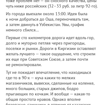
тоже проблем нет — он сносного качества, цены
чуть ниже российских (32–33 руб. за литр 92-го).
Из города выехали около 13:00. Идея была
к ночи добраться до Оша, переночевать там,
а затем двинуть в Узбекистан. Увы, график
немного сбился…
Первые сто километров дорога идет вдоль гор,
долго и муторно петляя через пригороды,
поселки и рынки. Дороги в Киргизии оставляют
желать лучшего — такое ощущение, что строили
их еще при Советском Союзе, а затем почти
не ремонтировали.
Тут не покидает впечатление, что находишься
где-то в 90-х — куча каких-то мелких
магазинчиков, вывески, сделанные на коленке,
много больших, старых джипов, бодро
прыгающих по кочкам. И вообще — какая-то
общая простота нравов. Однако вполне
безопасно, гаишники, в отличие от казахских,