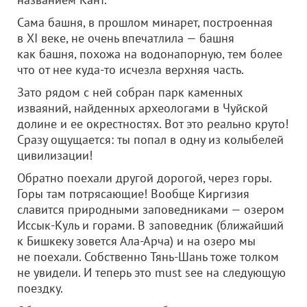
Сама башня, в прошлом минарет, построенная
в XI веке, не очень впечатлила — башня
как башня, похожа на водонапорную, тем более
что от нее куда-то исчезла верхняя часть.
Зато рядом с ней собран парк каменных
изваяний, найденных археологами в Чуйской
долине и ее окрестностях. Вот это реально круто!
Сразу ощущается: ты попал в одну из колыбелей
цивилизации!
Обратно поехали другой дорогой, через горы.
Горы там потрясающие! Вообще Киргизия
славится природными заповедниками — озером
Иссык-Куль и горами. В заповедник (ближайший
к Бишкеку зовется Ала-Арча) и на озеро мы
не поехали. Собственно Тянь-Шань тоже толком
не увидели. И теперь это must see на следующую
поездку.