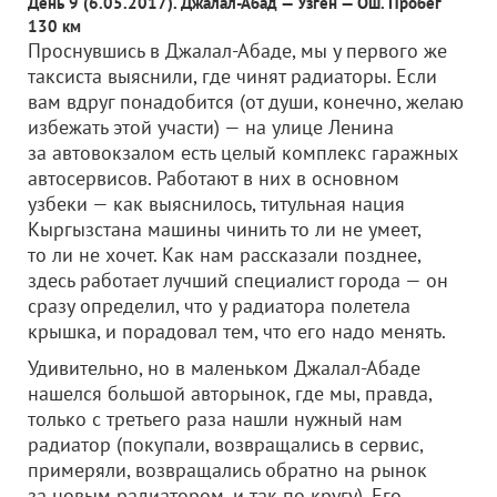
День 9 (6.05.2017). Джалал-Абад — Узген — Ош. Пробег
130 км
Проснувшись в Джалал-Абаде, мы у первого же
таксиста выяснили, где чинят радиаторы. Если
вам вдруг понадобится (от души, конечно, желаю
избежать этой участи) — на улице Ленина
за автовокзалом есть целый комплекс гаражных
автосервисов. Работают в них в основном
узбеки — как выяснилось, титульная нация
Кыргызстана машины чинить то ли не умеет,
то ли не хочет. Как нам рассказали позднее,
здесь работает лучший специалист города — он
сразу определил, что у радиатора полетела
крышка, и порадовал тем, что его надо менять.
Удивительно, но в маленьком Джалал-Абаде
нашелся большой авторынок, где мы, правда,
только с третьего раза нашли нужный нам
радиатор (покупали, возвращались в сервис,
примеряли, возвращались обратно на рынок
за новым радиатором, и так по кругу). Его