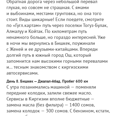
Обратная дорога через небольшой перевал
глухая, но совсем не страшная. С ямами
и выбоинами, местами грунтовка, но она того
стоит. Виды шикарные! Если поедете, смотрите
по «Гугл.картам» путь через поселки Тогуз-Булак,
Алмалуу и Койтак. По километрам путь
ненамного больше, но гораздо интересней. Уже
в ночи мы вернулись в Бишкек, поужинали
с Женей и ее друзьями-китайцами. Впереди
долгий путь в южный город Ош, который
запомнится нам высокими горными перевалами
и… тесным знакомством с киргизскими
автосервисами.
День 8. Бишкек — Джалал-Абад. Пробег 600 км
С утра позанимались машиной — поменяли
передние колодки, залили свежее масло.
Сервисы в Киргизии вполне бюджетные —
замена масла (без фильтра) — 1400 сомов,
замена колодок — 300 сомов. С бензином, кстати,