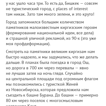
у нас ушло часа три. То есть да, Бишкек — совсем
не туристический город, с places of interest
там никак. Зато там много зелени, и это круто!
Город запомнился большим количеством
памятников малоизвестным киргизским героям
(формирование национальной идеи, все дела)
и страшной уличной рекламой, из 90-х (это уже
моя профдеформация).
Смотреть на памятники великим киргизам нам
быстро надоело, и мы задумались, что же делать
дальше. В планах была поездка в город Ош,
но дорога в 700 км через перевалы — явно
не лучшая затея на ночь глядя. Случайно
на центральной площади под огромным флагом
мы познакомились с туристкой Женей
из Новосибирска, которая предложила нам
съездить к башне Бурана. До башни — примерно
80 км через поселок с многосмысловым
названием Кант.