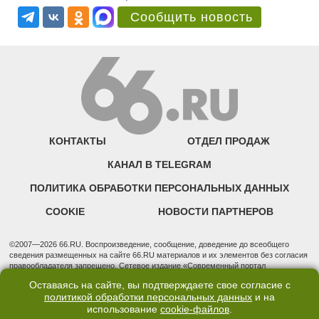
Сообщить новость
КОНТАКТЫ
ОТДЕЛ ПРОДАЖ
КАНАЛ В TELEGRAM
ПОЛИТИКА ОБРАБОТКИ ПЕРСОНАЛЬНЫХ ДАННЫХ
COOKIE
НОВОСТИ ПАРТНЕРОВ
©2007—2026 66.RU. Воспроизведение, сообщение, доведение до всеобщего
сведения размещенных на сайте 66.RU материалов и их элементов без согласия
правообладателя запрещено. Сетевое издание «Современный портал
Екатеринбурга — «66.ru» (18+) зарегистрировано Федеральной службой по
Оставаясь на сайте, вы подтверждаете свое согласие с
надзору в сфере связи, информационных технологий и массовых коммуникаций
политикой обработки персональных данных
и на
(Роскомнадзор). Регистрационный номер ЭЛ № ФС 77 - 76634 от 02.09.2019
использование
cookie-файлов
.
Учредитель: Общество с ограниченной ответственностью "66.ру". Юридический