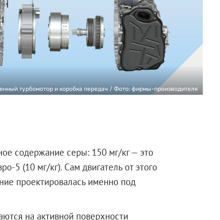
нный турбомотор и коробка передач / Фото: фирмы-производителя
е содержание серы: 150 мг/кг — это
ро-5 (10 мг/кг). Сам двигатель от этого
ание проектировалась именно под
аются на активной поверхности