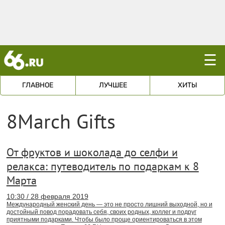
☰
ГЛАВНОЕ
ЛУЧШЕЕ
ХИТЫ
8March Gifts
От фруктов и шоколада до селфи и
релакса: путеводитель по подаркам к 8
Марта
10:30 / 28 февраля 2019
Международный женский день — это не просто лишний выходной, но и
достойный повод порадовать себя, своих родных, коллег и подруг
приятными подарками. Чтобы было проще ориентироваться в этом